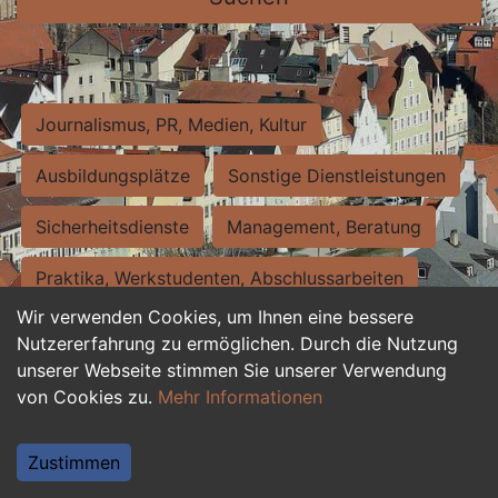
Journalismus, PR, Medien, Kultur
Ausbildungsplätze
Sonstige Dienstleistungen
Sicherheitsdienste
Management, Beratung
Praktika, Werkstudenten, Abschlussarbeiten
Wir verwenden Cookies, um Ihnen eine bessere
Personalwesen
Assistenz, Sekretariat
Nutzererfahrung zu ermöglichen. Durch die Nutzung
unserer Webseite stimmen Sie unserer Verwendung
Hilfskräfte, Aushilfs- und Nebenjobs
von Cookies zu.
Mehr Informationen
Einkauf, Logistik, Materialwirtschaft
Zustimmen
Weiterbildung, Studium, duale Ausbildung