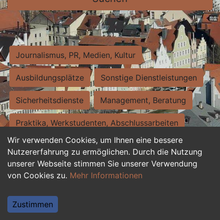
Journalismus, PR, Medien, Kultur
Ausbildungsplätze
Sonstige Dienstleistungen
Sicherheitsdienste
Management, Beratung
Praktika, Werkstudenten, Abschlussarbeiten
Wir verwenden Cookies, um Ihnen eine bessere
Personalwesen
Assistenz, Sekretariat
Nutzererfahrung zu ermöglichen. Durch die Nutzung
unserer Webseite stimmen Sie unserer Verwendung
Hilfskräfte, Aushilfs- und Nebenjobs
von Cookies zu.
Mehr Informationen
Einkauf, Logistik, Materialwirtschaft
Zustimmen
Weiterbildung, Studium, duale Ausbildung