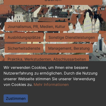
Journalismus, PR, Medien, Kultur
Ausbildungsplätze
Sonstige Dienstleistungen
Sicherheitsdienste
Management, Beratung
Praktika, Werkstudenten, Abschlussarbeiten
Wir verwenden Cookies, um Ihnen eine bessere
Personalwesen
Assistenz, Sekretariat
Nutzererfahrung zu ermöglichen. Durch die Nutzung
unserer Webseite stimmen Sie unserer Verwendung
Hilfskräfte, Aushilfs- und Nebenjobs
von Cookies zu.
Mehr Informationen
Einkauf, Logistik, Materialwirtschaft
Zustimmen
Weiterbildung, Studium, duale Ausbildung