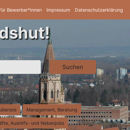
Für Bewerber*innen
Impressum
Datenschutzerklärung
ndshut!
Suchen
sdienste
Management, Beratung
räfte, Aushilfs- und Nebenjobs