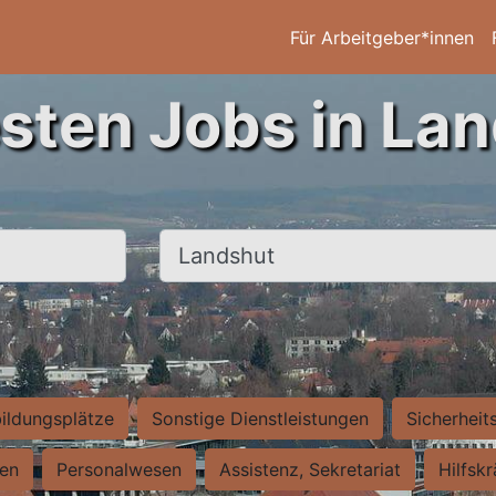
Für Arbeitgeber*innen
sten Jobs in La
Ort, Stadt
ildungsplätze
Sonstige Dienstleistungen
Sicherheit
ten
Personalwesen
Assistenz, Sekretariat
Hilfsk