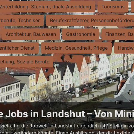
eiterbildung, Studium, duale Ausbildung
Tourismus
rberufe, Techniker
Berufskraftfahrer, Personenbeförder
Architektur, Bauwesen
Gastronomie
Finanzen, Ba
entlicher Dienst
Medizin, Gesundheit, Pflege
Handwe
iehung, Soziale Berufe
e Jobs in Landshut – Von Mini
elfältig die Jobwelt in Landshut eigentlich ist? Stell dir vo
lett verändern könnte: Einen Aushilfsjob, der dir flexible 