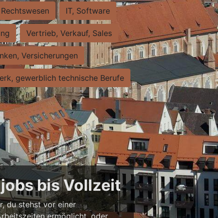
Rechtswesen
IT, Software
ung
Vertrieb, Verkauf, Sales
nken, Versicherungen
rk, gewerblich technische Berufe
jobs bis Vollzeit
r, du stehst vor einer
Arbeitszeiten ermöglicht, oder