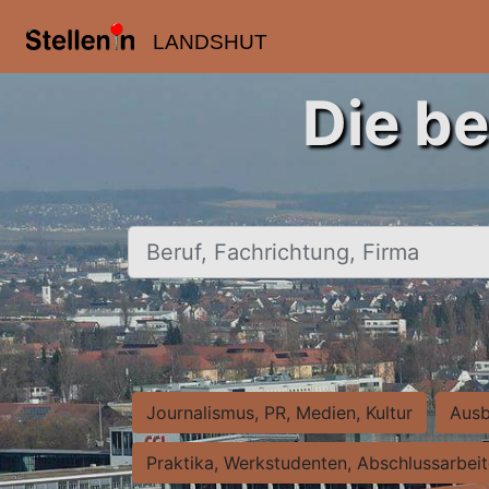
LANDSHUT
Die be
Beruf, Fachrichtung, Firma
Journalismus, PR, Medien, Kultur
Ausb
Praktika, Werkstudenten, Abschlussarbei