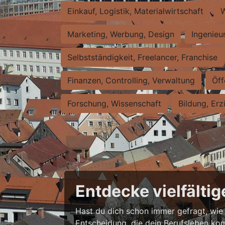
Einkauf, Logistik, Materialwirtschaft
W
Marketing, Werbung, Design
Ingenieu
Selbstständigkeit, Freelancer, Franchise
Finanzen, Controlling, Verwaltung
Öff
Forschung, Wissenschaft
Bildung, Erz
Entdecke vielfältig
Hast du dich schon immer gefragt, wie vi
Entscheidung, die dein Berufsleben komp