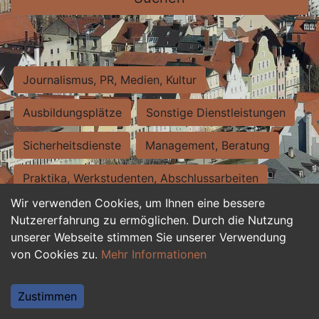
Journalismus, PR, Medien, Kultur
Ausbildungsplätze
Sonstige Dienstleistungen
Sicherheitsdienste
Management, Beratung
Praktika, Werkstudenten, Abschlussarbeiten
Wir verwenden Cookies, um Ihnen eine bessere
Personalwesen
Assistenz, Sekretariat
Nutzererfahrung zu ermöglichen. Durch die Nutzung
unserer Webseite stimmen Sie unserer Verwendung
Hilfskräfte, Aushilfs- und Nebenjobs
von Cookies zu.
Mehr Informationen
Einkauf, Logistik, Materialwirtschaft
Zustimmen
Weiterbildung, Studium, duale Ausbildung