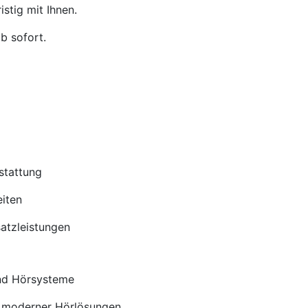
stig mit Ihnen.
b sofort.
stattung
iten
satzleistungen
nd Hörsysteme
 moderner Hörlösungen