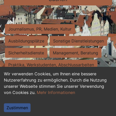
Journalismus, PR, Medien, Kultur
Ausbildungsplätze
Sonstige Dienstleistungen
Sicherheitsdienste
Management, Beratung
Praktika, Werkstudenten, Abschlussarbeiten
Wir verwenden Cookies, um Ihnen eine bessere
Personalwesen
Assistenz, Sekretariat
Nutzererfahrung zu ermöglichen. Durch die Nutzung
unserer Webseite stimmen Sie unserer Verwendung
Hilfskräfte, Aushilfs- und Nebenjobs
von Cookies zu.
Mehr Informationen
Einkauf, Logistik, Materialwirtschaft
Zustimmen
Weiterbildung, Studium, duale Ausbildung