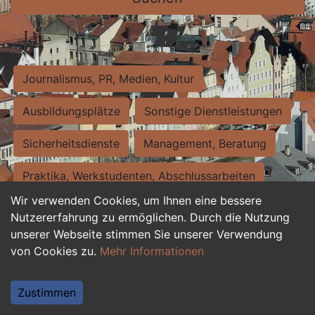
Journalismus, PR, Medien, Kultur
Ausbildungsplätze
Sonstige Dienstleistungen
Sicherheitsdienste
Management, Beratung
Praktika, Werkstudenten, Abschlussarbeiten
Wir verwenden Cookies, um Ihnen eine bessere
Personalwesen
Assistenz, Sekretariat
Nutzererfahrung zu ermöglichen. Durch die Nutzung
unserer Webseite stimmen Sie unserer Verwendung
Hilfskräfte, Aushilfs- und Nebenjobs
von Cookies zu.
Mehr Informationen
Einkauf, Logistik, Materialwirtschaft
Zustimmen
Weiterbildung, Studium, duale Ausbildung