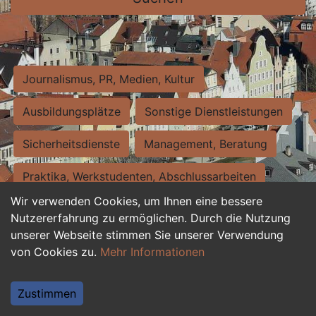
Journalismus, PR, Medien, Kultur
Ausbildungsplätze
Sonstige Dienstleistungen
Sicherheitsdienste
Management, Beratung
Praktika, Werkstudenten, Abschlussarbeiten
Wir verwenden Cookies, um Ihnen eine bessere
Personalwesen
Assistenz, Sekretariat
Nutzererfahrung zu ermöglichen. Durch die Nutzung
unserer Webseite stimmen Sie unserer Verwendung
Hilfskräfte, Aushilfs- und Nebenjobs
von Cookies zu.
Mehr Informationen
Einkauf, Logistik, Materialwirtschaft
Zustimmen
Weiterbildung, Studium, duale Ausbildung