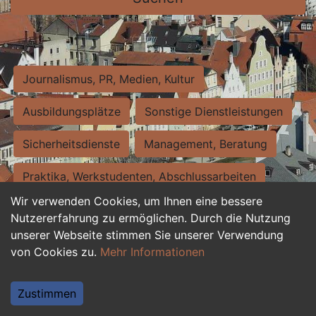
Journalismus, PR, Medien, Kultur
Ausbildungsplätze
Sonstige Dienstleistungen
Sicherheitsdienste
Management, Beratung
Praktika, Werkstudenten, Abschlussarbeiten
Wir verwenden Cookies, um Ihnen eine bessere
Personalwesen
Assistenz, Sekretariat
Nutzererfahrung zu ermöglichen. Durch die Nutzung
unserer Webseite stimmen Sie unserer Verwendung
Hilfskräfte, Aushilfs- und Nebenjobs
von Cookies zu.
Mehr Informationen
Einkauf, Logistik, Materialwirtschaft
Zustimmen
Weiterbildung, Studium, duale Ausbildung