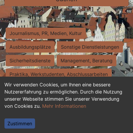
Journalismus, PR, Medien, Kultur
Ausbildungsplätze
Sonstige Dienstleistungen
Sicherheitsdienste
Management, Beratung
Praktika, Werkstudenten, Abschlussarbeiten
Wir verwenden Cookies, um Ihnen eine bessere
Personalwesen
Assistenz, Sekretariat
Nutzererfahrung zu ermöglichen. Durch die Nutzung
unserer Webseite stimmen Sie unserer Verwendung
Hilfskräfte, Aushilfs- und Nebenjobs
von Cookies zu.
Mehr Informationen
Einkauf, Logistik, Materialwirtschaft
Zustimmen
Weiterbildung, Studium, duale Ausbildung