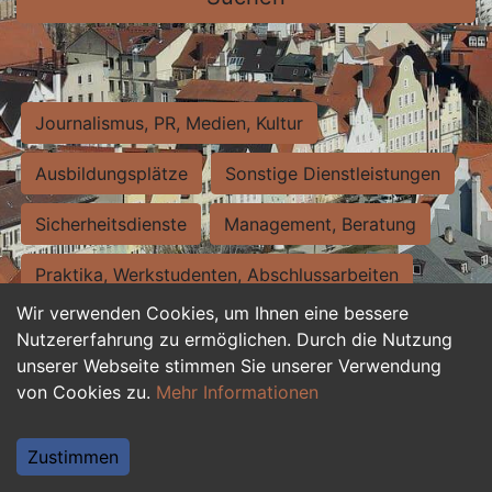
Journalismus, PR, Medien, Kultur
Ausbildungsplätze
Sonstige Dienstleistungen
Sicherheitsdienste
Management, Beratung
Praktika, Werkstudenten, Abschlussarbeiten
Wir verwenden Cookies, um Ihnen eine bessere
Personalwesen
Assistenz, Sekretariat
Nutzererfahrung zu ermöglichen. Durch die Nutzung
unserer Webseite stimmen Sie unserer Verwendung
Hilfskräfte, Aushilfs- und Nebenjobs
von Cookies zu.
Mehr Informationen
Einkauf, Logistik, Materialwirtschaft
Zustimmen
Weiterbildung, Studium, duale Ausbildung