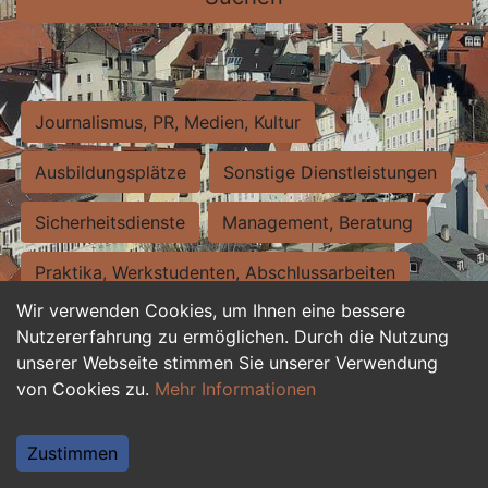
Journalismus, PR, Medien, Kultur
Ausbildungsplätze
Sonstige Dienstleistungen
Sicherheitsdienste
Management, Beratung
Praktika, Werkstudenten, Abschlussarbeiten
Wir verwenden Cookies, um Ihnen eine bessere
Personalwesen
Assistenz, Sekretariat
Nutzererfahrung zu ermöglichen. Durch die Nutzung
unserer Webseite stimmen Sie unserer Verwendung
Hilfskräfte, Aushilfs- und Nebenjobs
von Cookies zu.
Mehr Informationen
Einkauf, Logistik, Materialwirtschaft
Zustimmen
Weiterbildung, Studium, duale Ausbildung