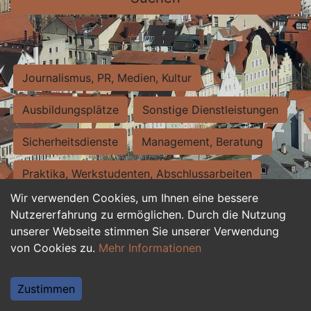
Journalismus, PR, Medien, Kultur
Ausbildungsplätze
Sonstige Dienstleistungen
Sicherheitsdienste
Management, Beratung
Praktika, Werkstudenten, Abschlussarbeiten
Wir verwenden Cookies, um Ihnen eine bessere
Personalwesen
Assistenz, Sekretariat
Nutzererfahrung zu ermöglichen. Durch die Nutzung
unserer Webseite stimmen Sie unserer Verwendung
Hilfskräfte, Aushilfs- und Nebenjobs
von Cookies zu.
Mehr Informationen
Einkauf, Logistik, Materialwirtschaft
Zustimmen
Weiterbildung, Studium, duale Ausbildung