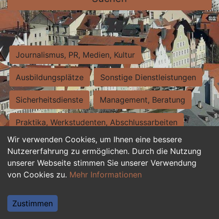
Journalismus, PR, Medien, Kultur
Ausbildungsplätze
Sonstige Dienstleistungen
Sicherheitsdienste
Management, Beratung
Praktika, Werkstudenten, Abschlussarbeiten
Wir verwenden Cookies, um Ihnen eine bessere
Personalwesen
Assistenz, Sekretariat
Nutzererfahrung zu ermöglichen. Durch die Nutzung
unserer Webseite stimmen Sie unserer Verwendung
Hilfskräfte, Aushilfs- und Nebenjobs
von Cookies zu.
Mehr Informationen
Einkauf, Logistik, Materialwirtschaft
Zustimmen
Weiterbildung, Studium, duale Ausbildung