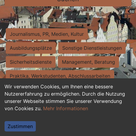
Journalismus, PR, Medien, Kultur
Ausbildungsplätze
Sonstige Dienstleistungen
Sicherheitsdienste
Management, Beratung
Praktika, Werkstudenten, Abschlussarbeiten
Wir verwenden Cookies, um Ihnen eine bessere
Personalwesen
Assistenz, Sekretariat
Nutzererfahrung zu ermöglichen. Durch die Nutzung
unserer Webseite stimmen Sie unserer Verwendung
Hilfskräfte, Aushilfs- und Nebenjobs
von Cookies zu.
Mehr Informationen
Einkauf, Logistik, Materialwirtschaft
Zustimmen
Weiterbildung, Studium, duale Ausbildung