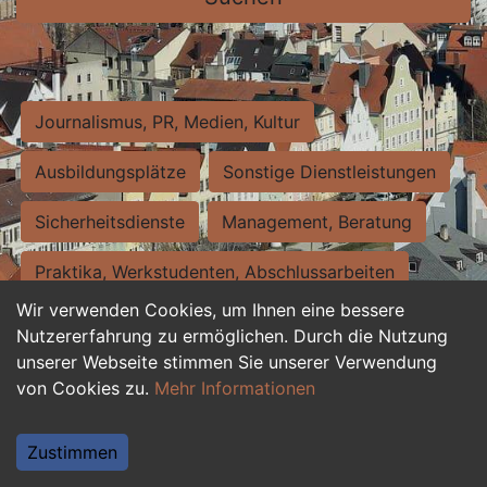
Journalismus, PR, Medien, Kultur
Ausbildungsplätze
Sonstige Dienstleistungen
Sicherheitsdienste
Management, Beratung
Praktika, Werkstudenten, Abschlussarbeiten
Wir verwenden Cookies, um Ihnen eine bessere
Personalwesen
Assistenz, Sekretariat
Nutzererfahrung zu ermöglichen. Durch die Nutzung
unserer Webseite stimmen Sie unserer Verwendung
Hilfskräfte, Aushilfs- und Nebenjobs
von Cookies zu.
Mehr Informationen
Einkauf, Logistik, Materialwirtschaft
Zustimmen
Weiterbildung, Studium, duale Ausbildung